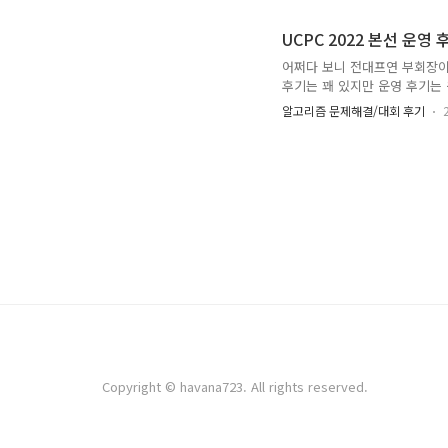
쿼리의 비용은 연속된 구간의 길
이라는 것을 알 수 있습니다.
UCPC 2022 본선 운영 
하고 해당 쿼리를 하는 과정에서
어쩌다 보니 전대프연 부회장이 되
후기는 꽤 있지만 운영 후기는 
성해봅니다. 참가/출제/검수보
알고리즘 문제해결/대회 후기
요? 사실 이건 진짜 별 이유가
만 다행히도 2022년도 전대
특이하게 회장 외에도 여러 명
처리하는 모델은 개인에게 지나
Copyright © havana723. All rights reserved.