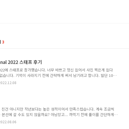
기
3
ional 2022 스태프 후기
ional 2022에 스태프로 참가했습니다. 너무 바쁘고 정신 없어서 사진 찍은게 없다
없습니다. 기억이 사라지기 전에 간략하게 써서 남기려고 합니다. 발단 10
통받던 저는 (당시에만 해도 우아한테크코스에 지원할 생각이었습니다. 어쩌다
2022.12.08
되었는데, 관련해서는 언젠가 쓸 일이 있지 않을까요?) shiftpsh님의 연
울대회 진행 도우미를 모집한다는 연락이었는데, 전에 한 번 모집 공고가 뜨면
iftpsh 님께 말씀드린 적이 있었습니다. 역시 제 기대를 배신하지 않는
빠른 소식을 전해주셨습니다...
 잘 친건 아니지만 작년보다는 높은 성적이어서 만족스럽습니다. 계속 조금씩
본선에 갈 수도 있지 않을까요? 아님망고... 까먹기 전에 풀이를 간단하게
에 연속된 구간에 update 쿼리를 통해 값을 1 증가시킬 수 있고, 배열의 모
2022.08.06
ate 쿼리의 최소 횟수와 그 때의 최소 비용을 구하는 문제입니다. 이 때