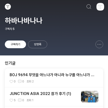
검색하기
티스토리
하바나바나나
구독자
5
구독하기
방명록
신고하기 레이어
열기
인기글
BOJ 9694 무엇을 아느냐가 아니라 누구를 아느냐가 문
제다
0
0
조회
2
JUNCTION ASIA 2022 참가 후기 (1)
5
0
조회
1