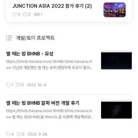
JUNCTION ASIA 2022 참가 후기 (2)
3
2
조회
1
개발/토이 프로젝트
분류 전체보기
주요 글 목록
별 헤는 밤 BHNB - 유성
글 내용
https://bhnb.havana.moe/ BHNB bhnb.havana.m
oe 지난번 개발했던 별 헤는 밤에 랜덤하게 유성이 떨어지
는 기능을 추가로 구현하였습니다. 개발 과정은 아래와 같
습니다. 개발 과정 유성을 그리기 위해서는 무엇을 해야 할
작성시간
1
0
2022. 10. 4.
까요? 우선 유성이 어떻게 떨어지는지를 생각해봐야 합니
다. 실제로 밤하늘의 유성을 보신 분들이 얼마나 있을지 모
르겠지만, 직접 본 것이 아니더라도 미디어 등에서 한 번쯤
별 헤는 밤 BHNB 알파 버전 개발 후기
은 봤을 것이라고 생각합니다. 유성은 밤하늘에 하얀 선이
글 내용
그려졌다가 서서히 사라지는 방식으로 우리 눈에 보입니
https://bhnb.havana.moe/ BHNB bhnb.havana.m
다. 아래는 그러한 유성을 three.js로 유사하게 구현하기
oe 별 헤는 밤(BHNB)을 WebGL을 사용해 개발해보았
위한 과정입니다. 선 그리기 앞서 말했듯이 유성은 밤하늘
습니다. 별 헤는 밤은 천문 동아리 선배인 PngWnA 선배
에 하얀 선이 그려진다고도 생각할 수 있습니다. 실제로 밤
가 처음 개발한 프로젝트로, 웹 브라우저로 현재 접속 중인
작성시간
6
0
2022. 9. 28.
하늘 사진을 ..
위치에서의 밤하늘이 어떻게 보이는지 구현한 플라네타리